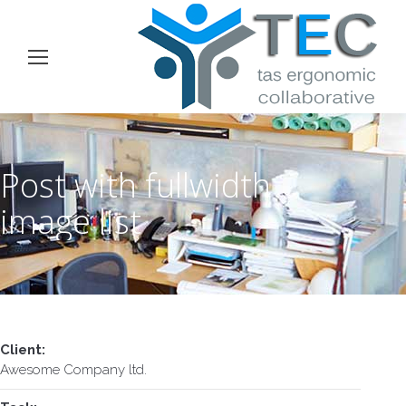
Post with fullwidth
image list
Client:
Awesome Company ltd.